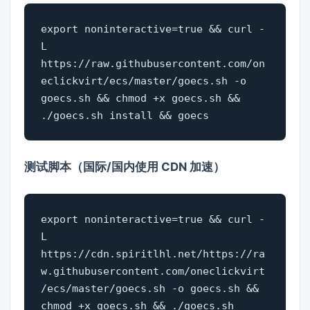
export noninteractive=true && curl -
L 
https://raw.githubusercontent.com/on
eclickvirt/ecs/master/goecs.sh -o 
goecs.sh && chmod +x goecs.sh && 
./goecs.sh install && goecs
测试脚本（国际/国内使用 CDN 加速）
export noninteractive=true && curl -
L 
https://cdn.spiritlhl.net/https://ra
w.githubusercontent.com/oneclickvirt
/ecs/master/goecs.sh -o goecs.sh && 
chmod +x goecs.sh && ./goecs.sh 