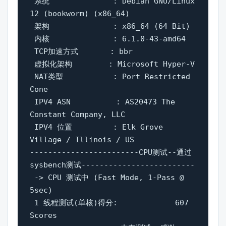
 系统              : Debian GNU/Linux 
12 (bookworm) (x86_64)

 架构              : x86_64 (64 Bit)

 内核              : 6.1.0-43-amd64

 TCP加速方式       : bbr

 虚拟化架构        : Microsoft Hyper-V

 NAT类型           : Port Restricted 
Cone

 IPV4 ASN          : AS20473 The 
Constant Company, LLC

 IPV4 位置         : Elk Grove 
Village / Illinois / US

------------------------CPU测试--通过
sysbench测试-------------------------

 -> CPU 测试中 (Fast Mode, 1-Pass @ 
5sec)

 1 线程测试(单核)得分: 		607 
Scores
