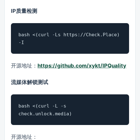
IP质量检测
bash <(curl -Ls https://Check.Place) 
-I
开源地址：
https://github.com/xykt/IPQuality
流媒体解锁测试
bash <(curl -L -s 
check.unlock.media)
开源地址：