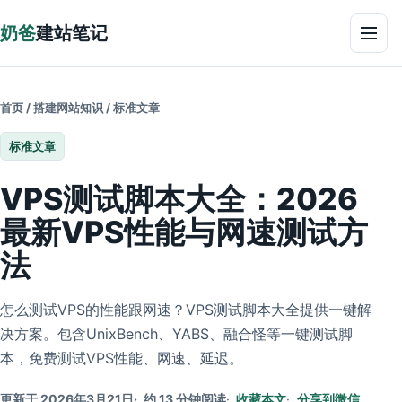
跳到正文
奶爸
建站笔记
菜单
首页
/
搭建网站知识
/
标准文章
标准文章
VPS测试脚本大全：2026
最新VPS性能与网速测试方
法
怎么测试VPS的性能跟网速？VPS测试脚本大全提供一键解
决方案。包含UnixBench、YABS、融合怪等一键测试脚
本，免费测试VPS性能、网速、延迟。
更新于 2026年3月21日
约 13 分钟阅读
收藏本文
分享到微信