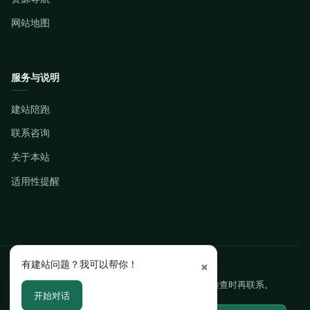
网站地图
服务与说明
建站陪跑
联系咨询
关于本站
适用性提醒
有建站问题？我可以帮你！
需要有人陪你把网站真正上线？
×
先按教程自学，卡在主机、安装、页面规划或上线检查时再联系。
开始对话