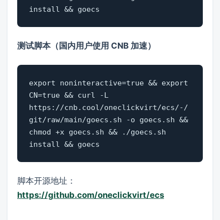
install && goecs
测试脚本（国内用户使用 CNB 加速）
export noninteractive=true && export 
CN=true && curl -L 
https://cnb.cool/oneclickvirt/ecs/-/
git/raw/main/goecs.sh -o goecs.sh && 
chmod +x goecs.sh && ./goecs.sh 
install && goecs
脚本开源地址：
https://github.com/oneclickvirt/ecs