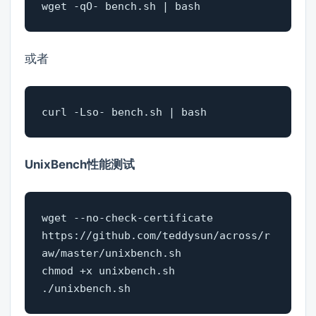
wget -qO- bench.sh | bash
或者
curl -Lso- bench.sh | bash
UnixBench性能测试
wget --no-check-certificate 
https://github.com/teddysun/across/r
aw/master/unixbench.sh

chmod +x unixbench.sh

./unixbench.sh