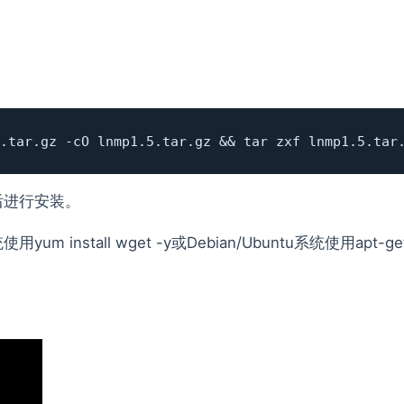
.tar.gz -cO lnmp1.5.tar.gz && tar zxf lnmp1.5.tar
后进行安装。
用yum install wget -y或Debian/Ubuntu系统使用apt-ge