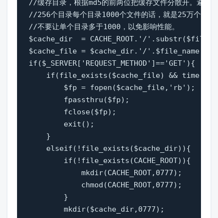
//缓存目录，根据md5的前两位把缓存文件分散开。避免
//256个目录每个目录1000个文件的话，就是25万个页面。
//不要让单个目录多于1000，以免影响性能。   

$cache_dir  = CACHE_ROOT.'/'.substr($file_na
$cache_file = $cache_dir.'/'.$file_name;
if($_SERVER['REQUEST_METHOD']=='GET'
    if(file_exists($cache_file) && tim
        $fp = fopen($cache_file,'rb');   

        fpassthru($fp);   

        fclose($fp);   

        exit();   

    }   

    elseif(!file_exists($cache_dir)){   

        if(!file_exists(CACHE_ROOT)){   

            mkdir(CACHE_ROOT,0777);   

            chmod(CACHE_ROOT,0777);   

        }   

        mkdir($cache_dir,0777);   
