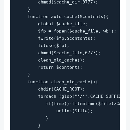
        chmod($cache_dir,0777);   

    }   

    function auto_cache($contents){  
        global $cache_file;   

        $fp = fopen($cache_file,'wb');   

        fwrite($fp,$contents);   

        fclose($fp);   

        chmod($cache_file,0777);   

        clean_old_cache();         
        return $contents;   

    }   

    function clean_old_cache(){   

        chdir(CACHE_ROOT);   

        foreach (glob("*/*".CACHE_SUFFIX) as
           if(time()-filemtime($file)>CACHE_
               unlink($file);   

           }   

        }   
