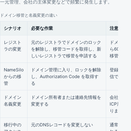
一元管理、会社の主体変更などで頻繁に発生します。
ドメイン移管と名義変更の違い
シナリオ
必要な作業
注意事項
レジスト
元のレジストラでドメインのロック
ドメイン
ラの変更
を解除し、移管コードを取得し、新
ら60日以
しいレジストラで移管を申請する
移管中はD
NameSilo
ドメイン管理に入り、ロックを解除
登録メー
からの移
し、Authorization Code を取得す
信できる
管
る
ドメイン
ドメイン所有者または連絡先情報を
会社主体
名義変更
変更する
ICP届出
ります。
移行中の
元のDNSレコードを変更しない
通常のレ