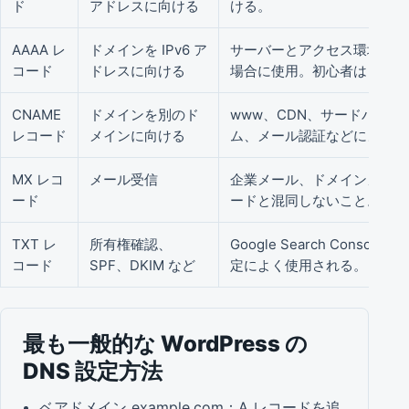
ド
アドレスに向ける
ける。
AAAA レ
ドメインを IPv6 ア
サーバーとアクセス環境が両方
コード
ドレスに向ける
場合に使用。初心者はまず触
CNAME
ドメインを別のド
www、CDN、サードパー
レコード
メインに向ける
ム、メール認証などによく使
MX レコ
メール受信
企業メール、ドメインメール
ード
ードと混同しないこと。
TXT レ
所有権確認、
Google Search Con
コード
SPF、DKIM など
定によく使用される。
最も一般的な WordPress の
DNS 設定方法
ベアドメイン example.com：A レコードを追