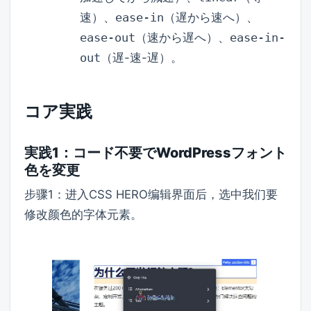
速）、
ease-in
（遅から速へ）、
ease-out
（速から遅へ）、
ease-in-
out
（遅-速-遅）。
コア実践
実践1：コード不要でWordPressフォント
色を変更
步骤1：进入CSS HERO编辑界面后，选中我们要
修改颜色的字体元素。