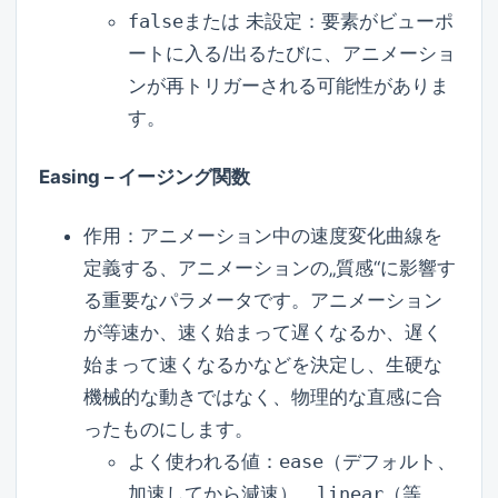
false
または 未設定：要素がビューポ
ートに入る/出るたびに、アニメーショ
ンが再トリガーされる可能性がありま
す。
Easing – イージング関数
作用：アニメーション中の速度変化曲線を
定義する、アニメーションの„質感“に影響す
る重要なパラメータです。アニメーション
が等速か、速く始まって遅くなるか、遅く
始まって速くなるかなどを決定し、生硬な
機械的な動きではなく、物理的な直感に合
ったものにします。
よく使われる値：
ease
（デフォルト、
加速してから減速）、
linear
（等