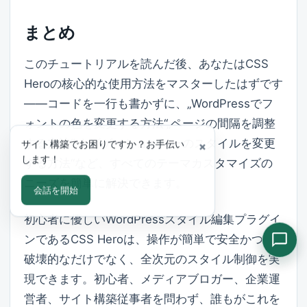
まとめ
このチュートリアルを読んだ後、あなたはCSS
Heroの核心的な使用方法をマスターしたはずです
——コードを一行も書かずに、„WordPressでフ
ォントの色を変更する方法“„ページの間隔を調整
する方法“„ナビゲーションバーのスタイルを変更
サイト構築でお困りですか？お手伝い
×
します！
する方法“など、すべてのテーマカスタマイズの
ニーズを簡単に解決できます。
会話を開始
初心者に優しいWordPressスタイル編集プラグイ
ンであるCSS Heroは、操作が簡単で安全かつ非
破壊的なだけでなく、全次元のスタイル制御を実
現できます。初心者、メディアブロガー、企業運
営者、サイト構築従事者を問わず、誰もがこれを