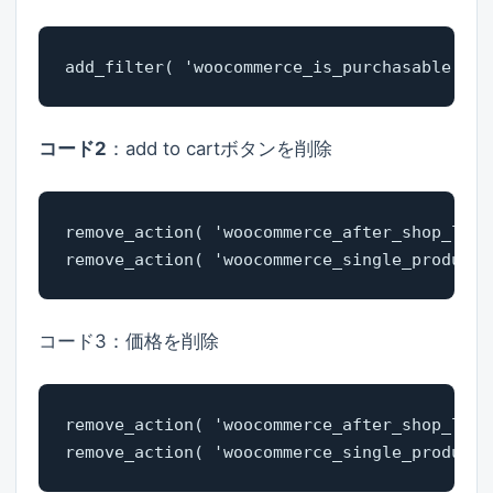
add_filter( 'woocommerce_is_purchasable', '
コード2
：add to cartボタンを削除
remove_action( 'woocommerce_after_shop_loop
remove_action( 'woocommerce_single_product_
コード3：価格を削除
remove_action( 'woocommerce_after_shop_loop
remove_action( 'woocommerce_single_product_