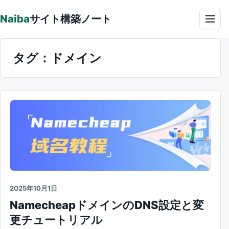
本文へ
Naiba
サイト構築ノート
メニ
タグ：
ドメイン
2025年10月1日
NamecheapドメインのDNS設定と変
更チュートリアル