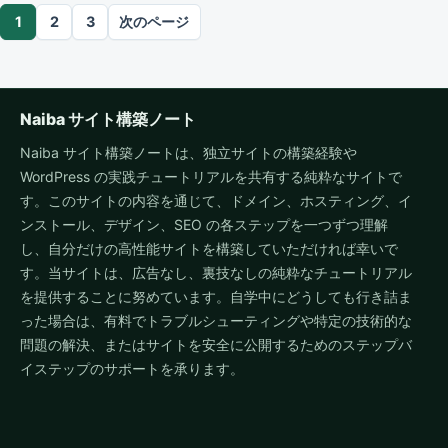
記事のページネーション
1
2
3
次のページ
Naiba サイト構築ノート
Naiba サイト構築ノートは、独立サイトの構築経験や
WordPress の実践チュートリアルを共有する純粋なサイトで
す。このサイトの内容を通じて、ドメイン、ホスティング、イ
ンストール、デザイン、SEO の各ステップを一つずつ理解
し、自分だけの高性能サイトを構築していただければ幸いで
す。当サイトは、広告なし、裏技なしの純粋なチュートリアル
を提供することに努めています。自学中にどうしても行き詰ま
った場合は、有料でトラブルシューティングや特定の技術的な
問題の解決、またはサイトを安全に公開するためのステップバ
イステップのサポートを承ります。