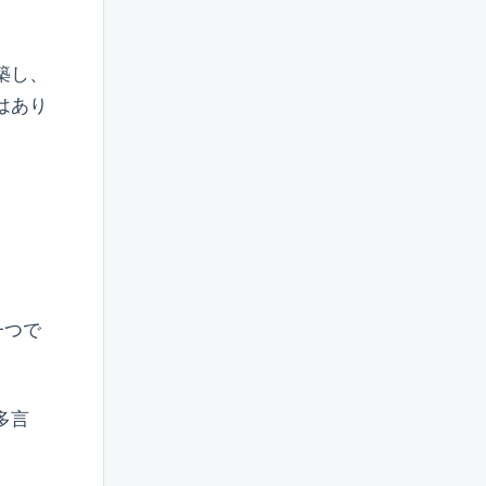
築し、
はあり
一つで
多言