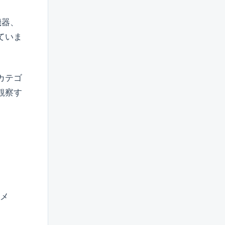
機器、
ていま
カテゴ
観察す
カメ