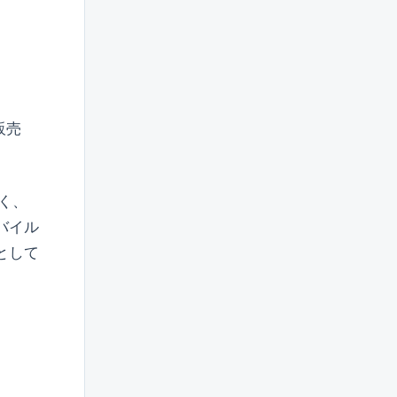
販売
く、
バイル
として