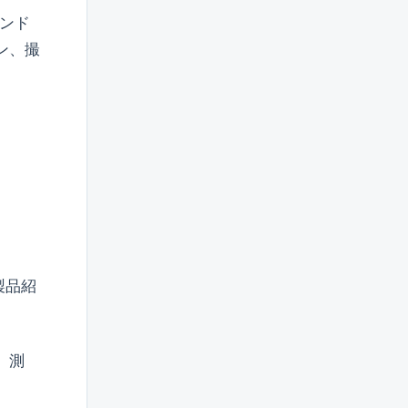
ランド
ン、撮
製品紹
、測