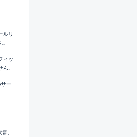
ールリ
ん。
フィッ
せん。
のサー
家電、