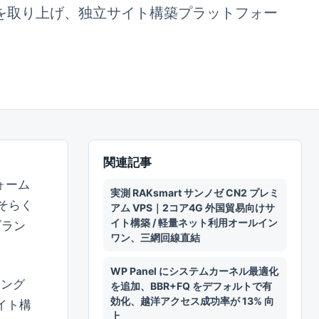
ンチマーク事例を取り上げ、独立サイト構築プラットフォー
関連記事
ォーム
実測 RAKsmart サンノゼ CN2 プレミ
おそらく
アム VPS｜2コア4G 外国貿易向けサ
イト構築 / 軽量ネット利用オールイン
ブラン
ワン、三網回線直結
WP Panel にシステムカーネル最適化
ィング
を追加、BBR+FQ をデフォルトで有
効化、越洋アクセス成功率が 13% 向
イト構
上