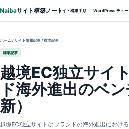
本文へ
Naiba
サイト構築ノート
サイト構築手順
WordPress チ
ホーム
/
サイト情報記事
/
標準記事
標準記事
越境EC独立サイ
ド海外進出のベン
新）
越境EC独立サイトはブランドの海外進出における