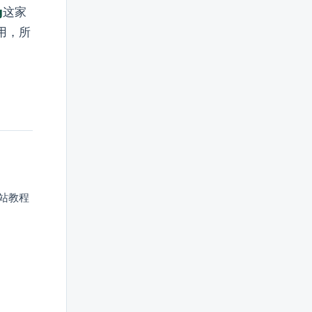
g
这家
用，所
本站教程