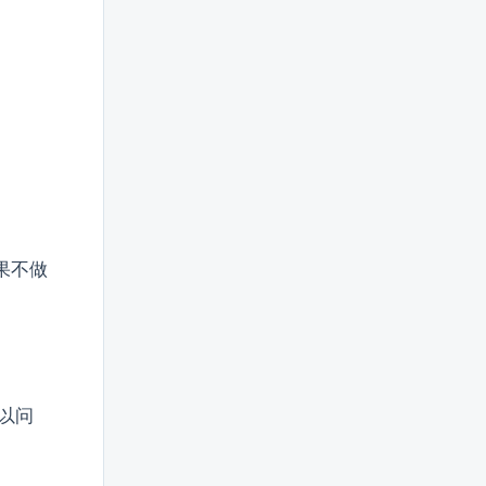
果不做
以问